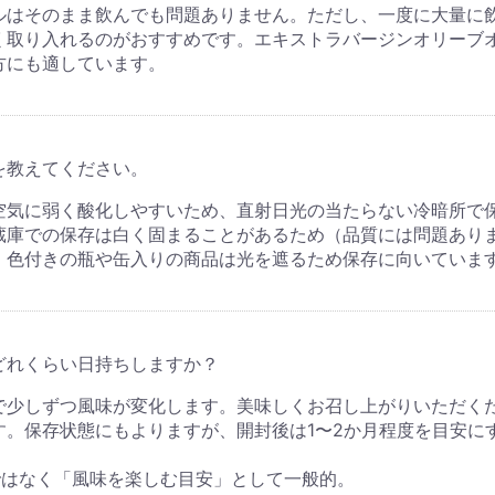
ルはそのまま飲んでも問題ありません。ただし、一度に大量に
く取り入れるのがおすすめです。エキストラバージンオリーブ
方にも適しています。
を教えてください。
空気に弱く酸化しやすいため、直射日光の当たらない冷暗所で
蔵庫での保存は白く固まることがあるため（品質には問題あり
。色付きの瓶や缶入りの商品は光を遮るため保存に向いていま
どれくらい日持ちしますか？
で少しずつ風味が変化します。美味しくお召し上がりいただく
す。保存状態にもよりますが、開封後は1〜2か月程度を目安に
ではなく「風味を楽しむ目安」として一般的。