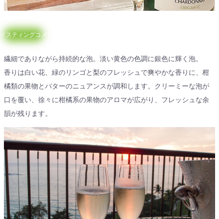
イスティングコメント
繊細でありながら持続的な泡。淡い黄色の色調に銀色に輝く泡。
香りは白い花、緑のリンゴと梨のフレッシュで爽やかな香りに、柑
橘類の果物とバターのニュアンスが調和します。クリーミーな泡が
口を覆い、徐々に柑橘系の果物のアロマが広がり、フレッシュな余
韻が残ります。