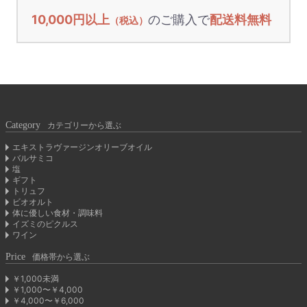
10,000円以上
のご購入で
配送料無料
（税込）
Category
カテゴリーから選ぶ
エキストラヴァージンオリーブオイル
バルサミコ
塩
ギフト
トリュフ
ビオオルト
体に優しい食材・調味料
イズミのピクルス
ワイン
Price
価格帯から選ぶ
￥1,000未満
￥1,000〜￥4,000
￥4,000〜￥6,000