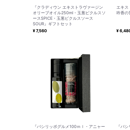
『クラディウン エキストラヴァージン
エキス
オリーブオイル250ml・玉葱ピクルスソ
吟香の
ースSPICE・玉葱ピクルスソース
SOUR』ギフトセット
¥ 7,560
¥ 6,48
『バシリッポグルメ100ｍｌ・アニャー
『バシ