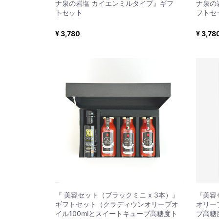
ナ泉の岩塩 カイエンミルタイプ』ギフ
ナ泉の
トセット
フトセ
¥ 3,780
¥ 3,78
『 美容セット（ブラックミニ x 3本）』
『美容
ギフトセット（クラディウンオリーブオ
オリー
イル100mlとスイートキューブ高糖度ト
ブ高糖