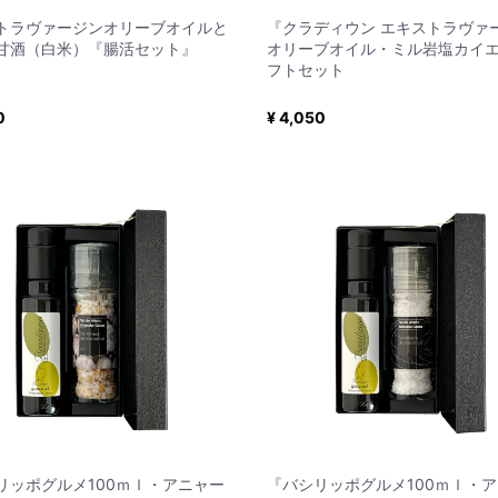
トラヴァージンオリーブオイルと
『クラディウン エキストラヴァ
甘酒（白米）『腸活セット』
オリーブオイル・ミル岩塩カイ
フトセット
0
¥ 4,050
リッポグルメ100ｍｌ・アニャー
『バシリッポグルメ100ｍｌ・