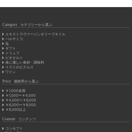
Category
カテゴリーから選ぶ
エキストラヴァージンオリーブオイル
バルサミコ
塩
ギフト
トリュフ
ビオオルト
体に優しい食材・調味料
イズミのピクルス
ワイン
Price
価格帯から選ぶ
￥1,000未満
￥1,000〜￥4,000
￥4,000〜￥6,000
￥6,000〜￥8,000
￥8,000以上
Content
コンテンツ
コンセプト