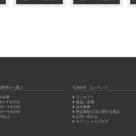
価格帯から選ぶ
Content
コンテンツ
00未満
コンセプト
00〜￥4,000
取扱い店舗
00〜￥6,000
会社概要
00〜￥8,000
特定商取引法に関する表記
00以上
お問い合わせ
オフィシャルブログ