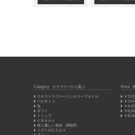
Category
カテゴリーから選ぶ
Price
エキストラヴァージンオリーブオイル
￥1,0
バルサミコ
￥1,0
塩
￥4,0
ギフト
￥6,0
トリュフ
￥8,0
ビオオルト
体に優しい食材・調味料
イズミのピクルス
ワイン