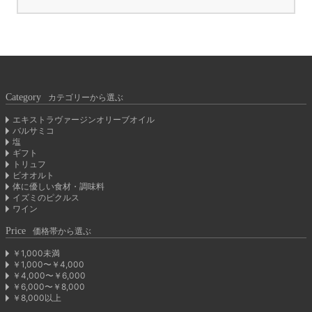
Category
カテゴリーから選ぶ
エキストラヴァージンオリーブオイル
バルサミコ
塩
ギフト
トリュフ
ビオオルト
体に優しい食材・調味料
イズミのピクルス
ワイン
Price
価格帯から選ぶ
￥1,000未満
￥1,000〜￥4,000
￥4,000〜￥6,000
￥6,000〜￥8,000
￥8,000以上