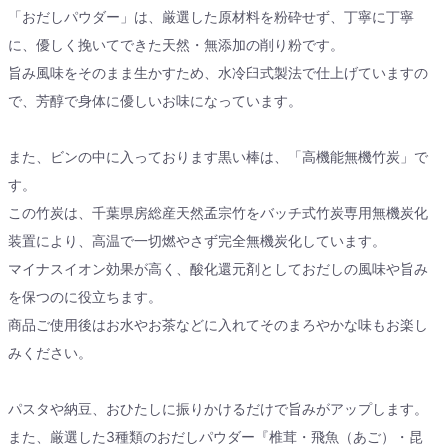
「おだしパウダー」は、厳選した原材料を粉砕せず、丁寧に丁寧
に、優しく挽いてできた天然・無添加の削り粉です。
旨み風味をそのまま生かすため、水冷臼式製法で仕上げていますの
で、芳醇で身体に優しいお味になっています。
また、ビンの中に入っております黒い棒は、「高機能無機竹炭」で
す。
この竹炭は、千葉県房総産天然孟宗竹をバッチ式竹炭専用無機炭化
装置により、高温で一切燃やさず完全無機炭化しています。
マイナスイオン効果が高く、酸化還元剤としておだしの風味や旨み
を保つのに役立ちます。
商品ご使用後はお水やお茶などに入れてそのまろやかな味もお楽し
みください。
パスタや納豆、おひたしに振りかけるだけで旨みがアップします。
また、厳選した3種類のおだしパウダー『椎茸・飛魚（あご）・昆