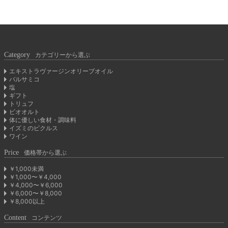
Category
カテゴリーから選ぶ
エキストラヴァージンオリーブオイル
バルサミコ
塩
ギフト
トリュフ
ビオオルト
体に優しい食材・調味料
イズミのピクルス
ワイン
Price
価格帯から選ぶ
￥1,000未満
￥1,000〜￥4,000
￥4,000〜￥6,000
￥6,000〜￥8,000
￥8,000以上
Content
コンテンツ