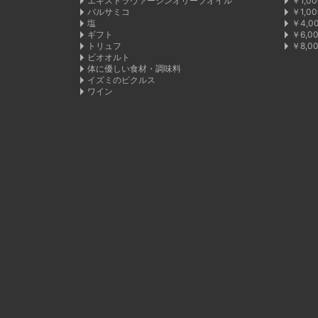
エキストラヴァージンオリーブオイル
￥1,0
バルサミコ
￥1,0
塩
￥4,0
ギフト
￥6,0
トリュフ
￥8,0
ビオオルト
体に優しい食材・調味料
イズミのピクルス
ワイン