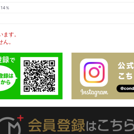
14％
います。
せん。